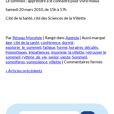
Le sommeil : apprendre à le connaître pour vivre mieux
Samedi 20 mars 2010, de 15h à 17h
Cité de la Santé, cité des Sciences de la Villette
Par
Réseau Morphée
|
Rangé dans
Agenda
|
Aussi marqué
âge
,
cité de la santé
,
conférence
,
dormir
,
explorer_le_sommeil
,
fatigue
,
forme
,
horaires_décalés
,
hypnotiques
,
impatiences
,
insomnie
,
la villette
,
retrouver le
sommeil
,
rythme_de_vie
,
senior
,
sieste
,
Sommeil
,
sur
somnifères
,
somnolence
,
villette
|
Commentaires fermés
Samed
«
Articles précédents
20
mars
2010
–
Le
somme
:
appre
à