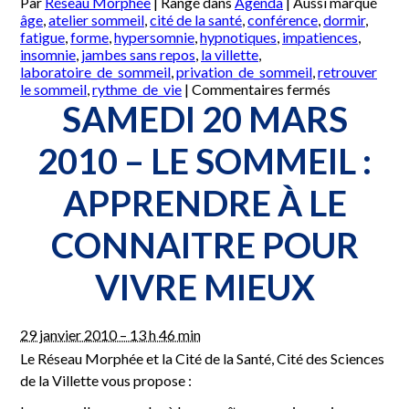
Par
Réseau Morphée
|
Rangé dans
Agenda
|
Aussi marqué
âge
,
atelier sommeil
,
cité de la santé
,
conférence
,
dormir
,
fatigue
,
forme
,
hypersomnie
,
hypnotiques
,
impatiences
,
insomnie
,
jambes sans repos
,
la villette
,
laboratoire_de_sommeil
,
privation_de_sommeil
,
retrouver
sur
le sommeil
,
rythme_de_vie
|
Commentaires fermés
Mardi
SAMEDI 20 MARS
18
mai
2010 – LE SOMMEIL :
2010
–
APPRENDRE À LE
Atelier
pratique
« Comment
CONNAITRE POUR
conserver
un
VIVRE MIEUX
bon
sommeil »
29 janvier 2010 – 13 h 46 min
Le Réseau Morphée et la Cité de la Santé, Cité des Sciences
de la Villette vous propose :