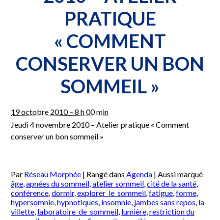
–
PRATIQUE
Atelier
pratique
« Comment
« COMMENT
conserver
un
CONSERVER UN BON
bon
sommeil »
SOMMEIL »
19 octobre 2010 – 8 h 00 min
Jeudi 4 novembre 2010 – Atelier pratique « Comment
conserver un bon sommeil »
Par
Réseau Morphée
|
Rangé dans
Agenda
|
Aussi marqué
âge
,
apnées du sommeil
,
atelier sommeil
,
cité de la santé
,
conférence
,
dormir
,
explorer_le_sommeil
,
fatigue
,
forme
,
hypersomnie
,
hypnotiques
,
insomnie
,
jambes sans repos
,
la
villette
,
laboratoire_de_sommeil
,
lumière
,
restriction du