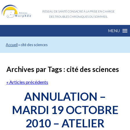
RÉSEAU DE SANTÉ CONSACRÉ À LA PRISE EN CHARGE
DES TROUBLES CHRONIQUES DU SOMMEIL
MENU
Accueil
»
cité des sciences
Archives par Tags :
cité des sciences
«
Articles précédents
ANNULATION –
MARDI 19 OCTOBRE
2010 – ATELIER