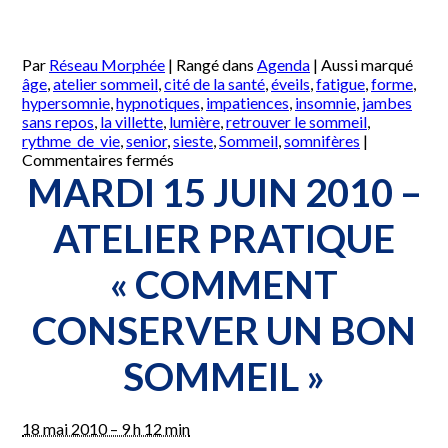
Par
Réseau Morphée
|
Rangé dans
Agenda
|
Aussi marqué
âge
,
atelier sommeil
,
cité de la santé
,
éveils
,
fatigue
,
forme
,
hypersomnie
,
hypnotiques
,
impatiences
,
insomnie
,
jambes
sans repos
,
la villette
,
lumière
,
retrouver le sommeil
,
rythme_de_vie
,
senior
,
sieste
,
Sommeil
,
somnifères
|
sur
Commentaires fermés
Jeudi
MARDI 15 JUIN 2010 –
24
Juin
ATELIER PRATIQUE
2010
–
« COMMENT
Atelier
pratique
« Comment
CONSERVER UN BON
conserver
un
SOMMEIL »
bon
sommeil »
18 mai 2010 – 9 h 12 min