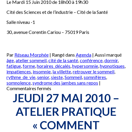
Le Mardi 15 Juin 2010 de 18h00 à 19h30
Cité des Sciences et de l’industrie – Cité de la Santé
Salle niveau -1
30, avenue Corentin Cariou – 75019 Paris
Par
Réseau Morphée
|
Rangé dans
Agenda
|
Aussi marqué
âge
,
atelier sommeil
,
cité de la santé
,
conférence
,
dormir
,
fatigue
,
forme
,
horaires_décalés
,
hypersomnie
,
hypnotiques
,
impatiences
,
insomnie
,
la villette
,
retrouver le sommeil
,
rythme_de_vie
,
senior
,
sieste
,
Sommeil
,
somnifères
,
somnolence
,
syndrome des jambes sans repos
|
sur
Commentaires fermés
Mardi
JEUDI 27 MAI 2010 –
15
Juin
ATELIER PRATIQUE
2010
–
« COMMENT
Atelier
pratique