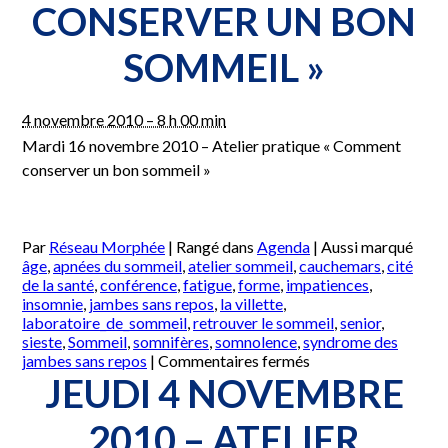
CONSERVER UN BON
bon
sommeil »
SOMMEIL »
4 novembre 2010 – 8 h 00 min
Mardi 16 novembre 2010 – Atelier pratique « Comment
conserver un bon sommeil »
Par
Réseau Morphée
|
Rangé dans
Agenda
|
Aussi marqué
âge
,
apnées du sommeil
,
atelier sommeil
,
cauchemars
,
cité
de la santé
,
conférence
,
fatigue
,
forme
,
impatiences
,
insomnie
,
jambes sans repos
,
la villette
,
laboratoire_de_sommeil
,
retrouver le sommeil
,
senior
,
sieste
,
Sommeil
,
somnifères
,
somnolence
,
syndrome des
sur
jambes sans repos
|
Commentaires fermés
Mardi
JEUDI 4 NOVEMBRE
16
novembre
2010 – ATELIER
2010