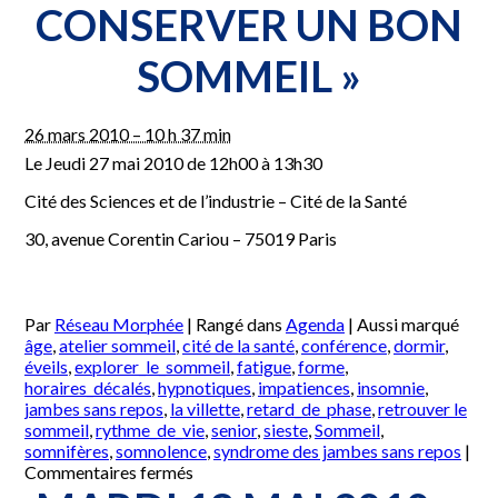
« Comment
CONSERVER UN BON
conserver
un
SOMMEIL »
bon
sommeil »
26 mars 2010 – 10 h 37 min
Le Jeudi 27 mai 2010 de 12h00 à 13h30
Cité des Sciences et de l’industrie – Cité de la Santé
30, avenue Corentin Cariou – 75019 Paris
Par
Réseau Morphée
|
Rangé dans
Agenda
|
Aussi marqué
âge
,
atelier sommeil
,
cité de la santé
,
conférence
,
dormir
,
éveils
,
explorer_le_sommeil
,
fatigue
,
forme
,
horaires_décalés
,
hypnotiques
,
impatiences
,
insomnie
,
jambes sans repos
,
la villette
,
retard_de_phase
,
retrouver le
sommeil
,
rythme_de_vie
,
senior
,
sieste
,
Sommeil
,
somnifères
,
somnolence
,
syndrome des jambes sans repos
|
sur
Commentaires fermés
Jeudi