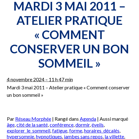
ANNULATION
MARDI 3 MAI 2011 –
–
Mardi
ATELIER PRATIQUE
19
octobre
« COMMENT
2010
–
Atelier
CONSERVER UN BON
pratique
« Comment
SOMMEIL »
conserver
un
bon
sommeil »
4 novembre 2024 – 11 h 47 min
Mardi 3 mai 2011 – Atelier pratique « Comment conserver
un bon sommeil »
Par
Réseau Morphée
|
Rangé dans
Agenda
|
Aussi marqué
âge
,
cité de la santé
,
conférence
,
dormir
,
éveils
,
explorer_le_sommeil
,
fatigue
,
forme
,
horaires_décalés
,
hypersomnie
,
hypnotiques
,
jambes sans repos
,
la villette
,