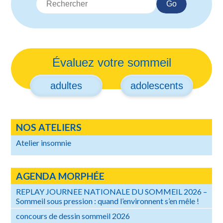
le
Go
connai
pour
vivre
mieux
Évaluez votre sommeil
adultes
adolescents
NOS ATELIERS
Atelier insomnie
AGENDA MORPHÉE
REPLAY JOURNEE NATIONALE DU SOMMEIL 2026 –
Sommeil sous pression : quand l’environnent s’en mêle !
concours de dessin sommeil 2026