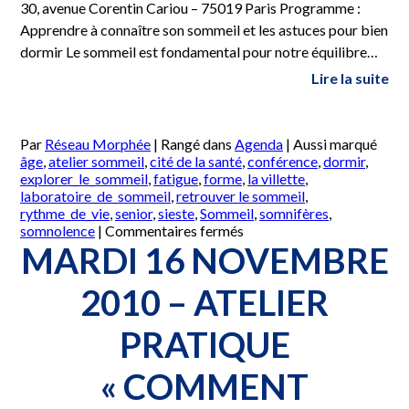
30, avenue Corentin Cariou – 75019 Paris Programme :
Apprendre à connaître son sommeil et les astuces pour bien
dormir Le sommeil est fondamental pour notre équilibre…
Lire la suite
Par
Réseau Morphée
|
Rangé dans
Agenda
|
Aussi marqué
âge
,
atelier sommeil
,
cité de la santé
,
conférence
,
dormir
,
explorer_le_sommeil
,
fatigue
,
forme
,
la villette
,
laboratoire_de_sommeil
,
retrouver le sommeil
,
rythme_de_vie
,
senior
,
sieste
,
Sommeil
,
somnifères
,
sur
somnolence
|
Commentaires fermés
Jeudi
MARDI 16 NOVEMBRE
25
novembre
2010 – ATELIER
2010
–
PRATIQUE
Atelier
pratique
« Comment
« COMMENT
conserver
un