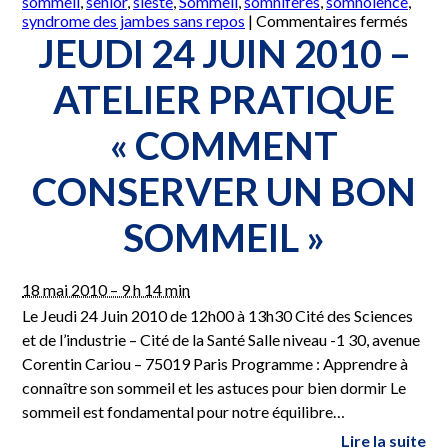
sommeil
,
senior
,
sieste
,
Sommeil
,
somnifères
,
somnolence
,
sur
syndrome des jambes sans repos
|
Commentaires fermés
Jeudi
JEUDI 24 JUIN 2010 –
4
nove
ATELIER PRATIQUE
2010
–
« COMMENT
Atelie
prati
« Co
CONSERVER UN BON
conse
un
SOMMEIL »
bon
somme
18 mai 2010 – 9 h 14 min
Le Jeudi 24 Juin 2010 de 12h00 à 13h30 Cité des Sciences
et de l’industrie – Cité de la Santé Salle niveau -1 30, avenue
Corentin Cariou – 75019 Paris Programme : Apprendre à
connaître son sommeil et les astuces pour bien dormir Le
sommeil est fondamental pour notre équilibre…
Lire la suite