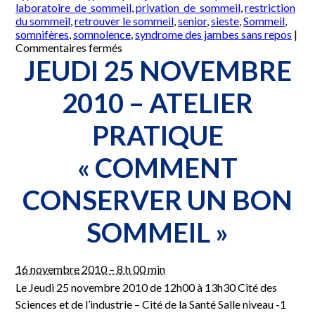
laboratoire_de_sommeil
,
privation_de_sommeil
,
restriction
du sommeil
,
retrouver le sommeil
,
senior
,
sieste
,
Sommeil
,
somnifères
,
somnolence
,
syndrome des jambes sans repos
|
sur
Commentaires fermés
Mardi
JEUDI 25 NOVEMBRE
3
mai
2010 – ATELIER
2011
–
PRATIQUE
Atelier
pratique
« Comment
« COMMENT
conserver
un
CONSERVER UN BON
bon
sommeil »
SOMMEIL »
16 novembre 2010 – 8 h 00 min
Le Jeudi 25 novembre 2010 de 12h00 à 13h30 Cité des
Sciences et de l’industrie – Cité de la Santé Salle niveau -1