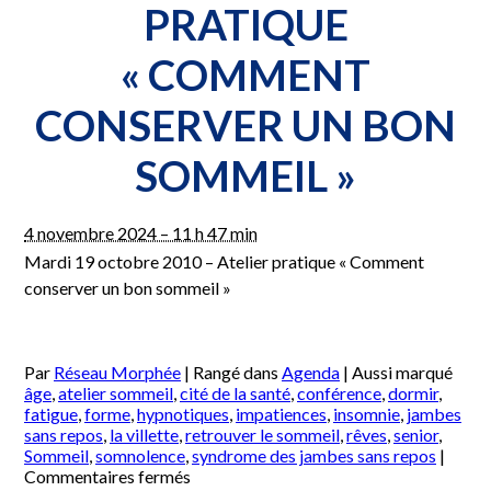
PRATIQUE
« COMMENT
CONSERVER UN BON
SOMMEIL »
4 novembre 2024 – 11 h 47 min
Mardi 19 octobre 2010 – Atelier pratique « Comment
conserver un bon sommeil »
Par
Réseau Morphée
|
Rangé dans
Agenda
|
Aussi marqué
âge
,
atelier sommeil
,
cité de la santé
,
conférence
,
dormir
,
fatigue
,
forme
,
hypnotiques
,
impatiences
,
insomnie
,
jambes
sans repos
,
la villette
,
retrouver le sommeil
,
rêves
,
senior
,
Sommeil
,
somnolence
,
syndrome des jambes sans repos
|
sur
Commentaires fermés