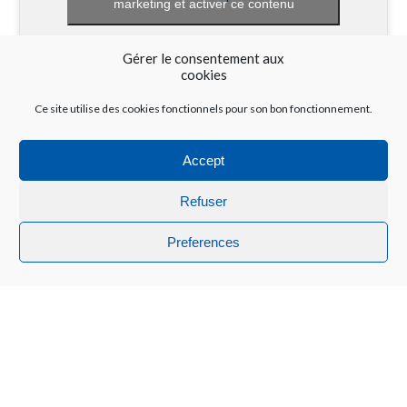
marketing et activer ce contenu
Gérer le consentement aux
cookies
Ce site utilise des cookies fonctionnels pour son bon fonctionnement.
Accept
Refuser
Nous contacter :
Preferences
contact@reseau-morphee.fr
0147411717
Accéder à nos questionnaires du sommeil :
https://questionnaire.reseau-morphee.fr/
https://testetonsommeil.fr/
Vous êtes professionnel de santé ? Découvrez
ce que