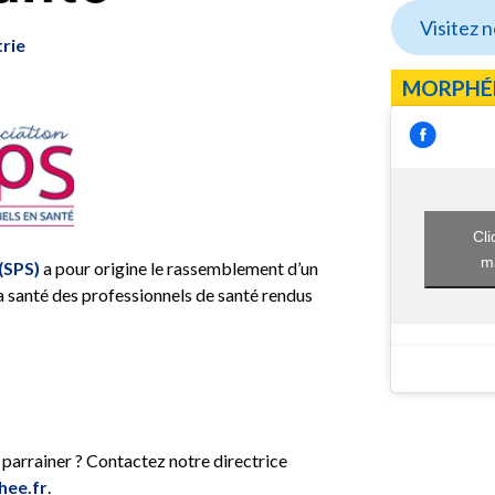
Visitez 
trie
MORPHÉ
Cli
ma
(SPS)
a pour origine le rassemblement d’un
a santé des professionnels de santé rendus
 parrainer ? Contactez notre directrice
hee.fr
.