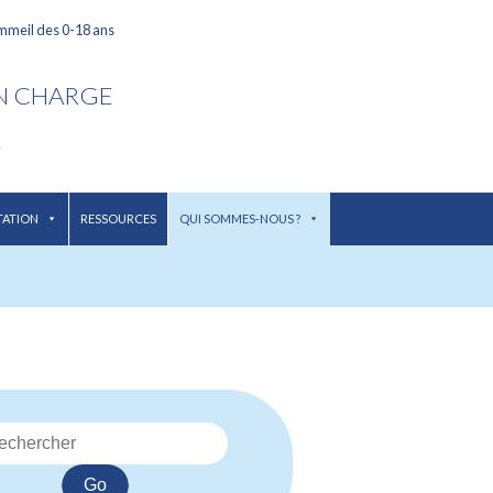
ommeil des 0-18 ans
EN CHARGE
L
TATION
RESSOURCES
QUI SOMMES-NOUS ?
Go