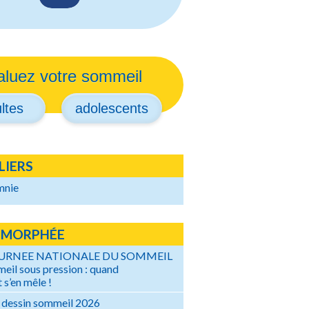
aluez votre sommeil
ltes
adolescents
LIERS
mnie
 MORPHÉE
OURNEE NATIONALE DU SOMMEIL
eil sous pression : quand
 s’en mêle !
 dessin sommeil 2026