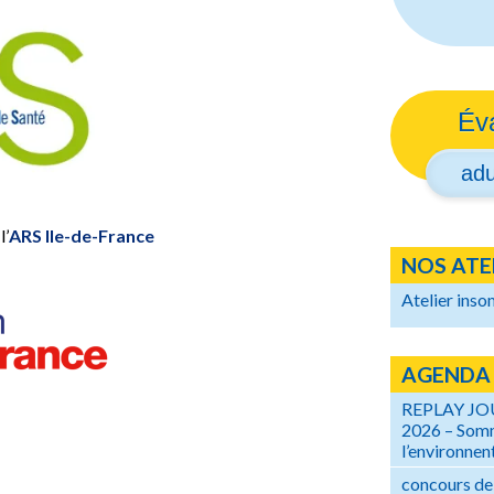
Év
adu
l’
ARS Ile-de-France
NOS ATE
Atelier inso
AGENDA
REPLAY J
2026 – Somm
l’environnent
concours de