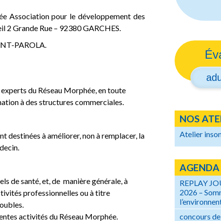
hée Association pour le développement des
meil 2 Grande Rue – 92380 GARCHES.
ROYANT-PAROLA.
Év
adu
es experts du Réseau Morphée, en toute
ation à des structures commerciales.
NOS ATE
Atelier inso
t destinées à améliorer, non à remplacer, la
édecin.
AGENDA
els de santé, et, de manière générale, à
REPLAY J
2026 – Somm
ivités professionnelles ou à titre
l’environnent
roubles.
concours de
érentes activités du Réseau Morphée.