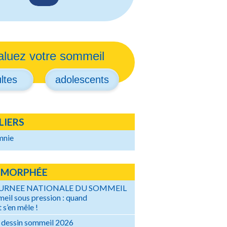
aluez votre sommeil
ltes
adolescents
LIERS
mnie
 MORPHÉE
OURNEE NATIONALE DU SOMMEIL
eil sous pression : quand
 s’en mêle !
 dessin sommeil 2026