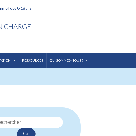
ommeil des 0-18 ans
EN CHARGE
L
TATION
RESSOURCES
QUI SOMMES-NOUS ?
Go