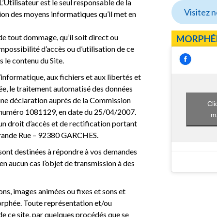
’Utilisateur est le seul responsable de la
Visitez 
ion des moyens informatiques qu’il met en
e tout dommage, qu’il soit direct ou
MORPHÉ
’impossibilité d’accès ou d’utilisation de ce
s le contenu du Site.
informatique, aux fichiers et aux libertés et
iée, le traitement automatisé des données
 d’une déclaration auprès de la Commission
Cli
e numéro 1081129, en date du 25/04/2007.
ma
un droit d’accès et de rectification portant
 Grande Rue – 92380 GARCHES.
 sont destinées à répondre à vos demandes
t en aucun cas l’objet de transmission à des
ions, images animées ou fixes et sons et
rphée. Toute représentation et/ou
de ce site, par quelques procédés que se