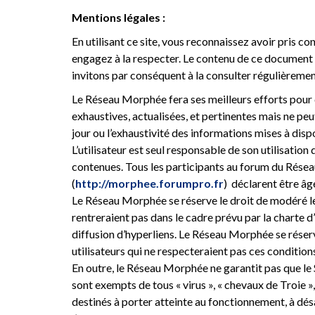
Mentions légales :
En utilisant ce site, vous reconnaissez avoir pris co
engagez à la respecter. Le contenu de ce document
invitons par conséquent à la consulter régulièremen
Le Réseau Morphée fera ses meilleurs efforts pour
exhaustives, actualisées, et pertinentes mais ne peut 
jour ou l’exhaustivité des informations mises à dispos
L’utilisateur est seul responsable de son utilisation 
contenues. Tous les participants au forum du Rés
(
http://morphee.forumpro.fr
) déclarent être âg
Le Réseau Morphée se réserve le droit de modéré le
rentreraient pas dans le cadre prévu par la charte d’
diffusion d’hyperliens. Le Réseau Morphée se réserv
utilisateurs qui ne respecteraient pas ces condition
En outre, le Réseau Morphée ne garantit pas que le Si
sont exempts de tous « virus », « chevaux de Troie
destinés à porter atteinte au fonctionnement, à désa