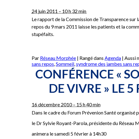
le
sommeil
24 juin 2011 – 10 h 32 min
–
Le rapport de la Commission de Transparence sur l
CHSA
repos du 9 mars 2011 laisse les patients et la com
stupéfaits.
Par
Réseau Morphée
|
Rangé dans
Agenda
|
Aussi
sans repos
,
Sommeil
,
syndrome des jambes sans re
CONFÉRENCE « SO
DE VIVRE » LE 5
16 décembre 2010 – 15 h 40 min
Dans le cadre du Forum Prévenion Santé organisé pa
le Dr Sylvie Royant-Parola, présidente du Réseau 
animera le samedi 5 février à 14h30