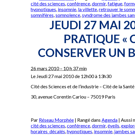
cité des sciences
,
conférence
,
dormir
,
fatigue
,
form
hypnotiques
,
insomnie
,
la villette
,
retrouver le somm
somnifères
,
somnolence
,
syndrome des jambes san
JEUDI 27 MAI 2
PRATIQUE «
CONSERVER UN B
26 mars 2010 – 10 h 37 min
Le Jeudi 27 mai 2010 de 12h00 à 13h30
Cité des Sciences et de l’industrie – Cité de la Santé
30, avenue Corentin Cariou – 75019 Paris
Par
Réseau Morphée
|
Rangé dans
Agenda
|
Aussi
cité des sciences
,
conférence
,
dormir
,
éveils
,
explor
horaires_décalés
,
hypnotiques
,
insomnie
,
jambes sa