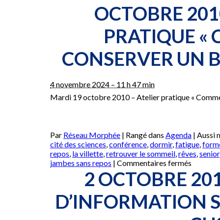
OCTOBRE 2010
PRATIQUE «
CONSERVER UN B
4 novembre 2024 – 11 h 47 min
Mardi 19 octobre 2010 – Atelier pratique « Comm
Par
Réseau Morphée
|
Rangé dans
Agenda
|
Aussi
cité des sciences
,
conférence
,
dormir
,
fatigue
,
form
repos
,
la villette
,
retrouver le sommeil
,
rêves
,
senior
sur
jambes sans repos
|
Commentaires fermés
ANNUL
2 OCTOBRE 201
–
Mardi
D’INFORMATION S
19
octobre
2010