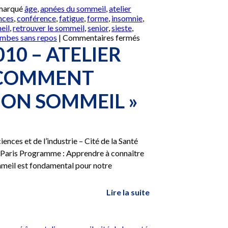
 marqué
âge
,
apnées du sommeil
,
atelier
ences
,
conférence
,
fatigue
,
forme
,
insomnie
,
eil
,
retrouver le sommeil
,
senior
,
sieste
,
sur
ambes sans repos
|
Commentaires fermés
Mardi
010 – ATELIER
16
novembre
 COMMENT
2010
–
ON SOMMEIL »
Atelier
pratique
« Comment
conserver
un
nces et de l’industrie – Cité de la Santé
bon
9 Paris Programme : Apprendre à connaître
sommeil »
mmeil est fondamental pour notre
Lire la suite