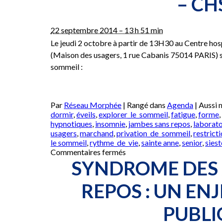
– CH
–
Atelier
pratique
22 septembre 2014 – 13 h 51 min
« Comm
Le jeudi 2 octobre à partir de 13H30 au Centre hos
conserv
(Maison des usagers, 1 rue Cabanis 75014 PARIS) se
un
bon
sommeil :
sommeil
Par
Réseau Morphée
|
Rangé dans
Agenda
|
Aussi
dormir
,
éveils
,
explorer_le_sommeil
,
fatigue
,
forme
,
hypnotiques
,
insomnie
,
jambes sans repos
,
laborat
usagers
,
marchand
,
privation_de_sommeil
,
restrict
le sommeil
,
rythme_de_vie
,
sainte anne
,
senior
,
siest
sur
Commentaires fermés
2
SYNDROME DES 
octobre
2014
REPOS : UN EN
:
Journée
PUBLI
d’information
sur