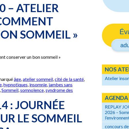
 – ATELIER
 COMMENT
ON SOMMEIL »
Év
adu
ent conserver un bon sommeil »
NOS ATE
Atelier inso
 marqué
âge
,
atelier sommeil
,
cité de la santé
,
e
,
hypnotiques
,
insomnie
,
jambes sans
,
Sommeil
,
somnolence
,
syndrome des
AGENDA
ATION
4 : JOURNÉE
REPLAY J
2026 – Somm
UR LE SOMMEIL
l’environnent
concours de