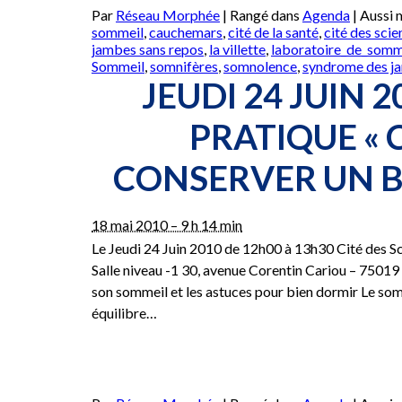
Par
Réseau Morphée
|
Rangé dans
Agenda
|
Aussi
sommeil
,
cauchemars
,
cité de la santé
,
cité des sci
jambes sans repos
,
la villette
,
laboratoire_de_somm
Sommeil
,
somnifères
,
somnolence
,
syndrome des j
JEUDI 24 JUIN 2
PRATIQUE «
CONSERVER UN B
18 mai 2010 – 9 h 14 min
Le Jeudi 24 Juin 2010 de 12h00 à 13h30 Cité des Scie
Salle niveau -1 30, avenue Corentin Cariou – 7501
son sommeil et les astuces pour bien dormir Le so
équilibre…