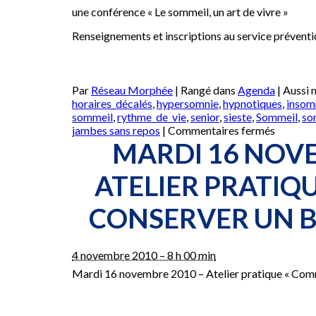
une conférence « Le sommeil, un art de vivre »
Renseignements et inscriptions au service préventi
Par
Réseau Morphée
|
Rangé dans
Agenda
|
Aussi
horaires_décalés
,
hypersomnie
,
hypnotiques
,
insom
sommeil
,
rythme_de_vie
,
senior
,
sieste
,
Sommeil
,
so
sur
jambes sans repos
|
Commentaires fermés
Confére
MARDI 16 NOVE
« Sommei
un
ATELIER PRATIQ
art
de
CONSERVER UN B
vivre »
le
5
février
4 novembre 2010 – 8 h 00 min
2011
Mardi 16 novembre 2010 – Atelier pratique « Com