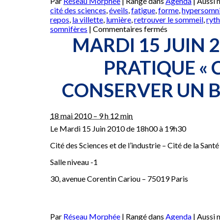
Par
Réseau Morphée
|
Rangé dans
Agenda
|
Aussi
cité des sciences
,
éveils
,
fatigue
,
forme
,
hypersomn
repos
,
la villette
,
lumière
,
retrouver le sommeil
,
ryt
sur
somnifères
|
Commentaires fermés
Jeudi
MARDI 15 JUIN 2
24
Juin
PRATIQUE «
2010
–
CONSERVER UN B
Atelier
pratique
« Comment
conserver
18 mai 2010 – 9 h 12 min
un
Le Mardi 15 Juin 2010 de 18h00 à 19h30
bon
sommeil »
Cité des Sciences et de l’industrie – Cité de la Santé
Salle niveau -1
30, avenue Corentin Cariou – 75019 Paris
Par
Réseau Morphée
|
Rangé dans
Agenda
|
Aussi