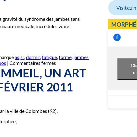
Visitez 
a gravité du syndrome des jambes sans
MORPHÉ
munauté médicale, incrédules voire
 marqué
asjsr
,
dormir
,
fatigue
,
forme
,
jambes
sur
pos
|
Commentaires fermés
Cli
Syndrome
MMEIL, UN ART
ma
des
jambes
 FÉVRIER 2011
sans
repos
:
un
enjeu
r la ville de Colombes (92),
de
santé
Morphée,
publique