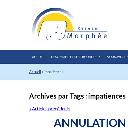
ACCUEIL
LE SOMMEIL ET SES TROUBLES
VOUS AVEZ U
Accueil
»
impatiences
Archives par Tags :
impatiences
«
Articles précédents
ANNULATION 