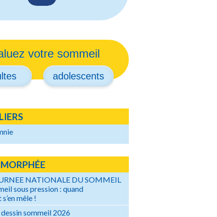
aluez votre sommeil
ltes
adolescents
LIERS
mnie
 MORPHÉE
OURNEE NATIONALE DU SOMMEIL
eil sous pression : quand
 s’en mêle !
 dessin sommeil 2026