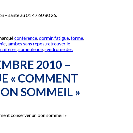
on – santé au 01 47 60 80 26.
 marqué
conférence
,
dormir
,
fatigue
,
forme
,
nie
,
jambes sans repos
,
retrouver le
mnifères
,
somnolence
,
syndrome des
nce
MBRE 2010 –
l,
UE « COMMENT
ON SOMMEIL »
ment conserver un bon sommeil »