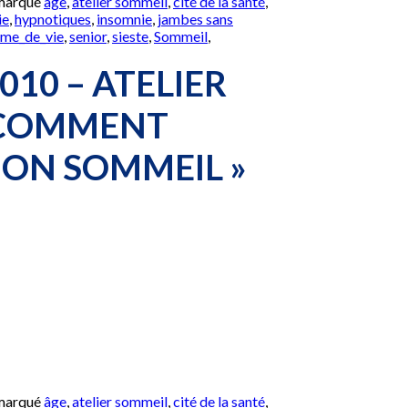
 marqué
âge
,
atelier sommeil
,
cité de la santé
,
ie
,
hypnotiques
,
insomnie
,
jambes sans
hme_de_vie
,
senior
,
sieste
,
Sommeil
,
010 – ATELIER
 COMMENT
ON SOMMEIL »
 marqué
âge
,
atelier sommeil
,
cité de la santé
,