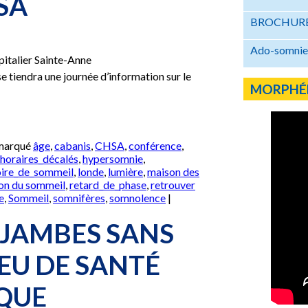
SA
BROCHURE
Ado-somnie 
ent
pitalier Sainte-Anne
er
 tiendra une journée d’information sur le
MORPHÉ
 »
 marqué
âge
,
cabanis
,
CHSA
,
conférence
,
horaires_décalés
,
hypersomnie
,
oire_de_sommeil
,
londe
,
lumière
,
maison des
ion du sommeil
,
retard_de_phase
,
retrouver
e
,
Sommeil
,
somnifères
,
somnolence
|
JAMBES SANS
JEU DE SANTÉ
QUE