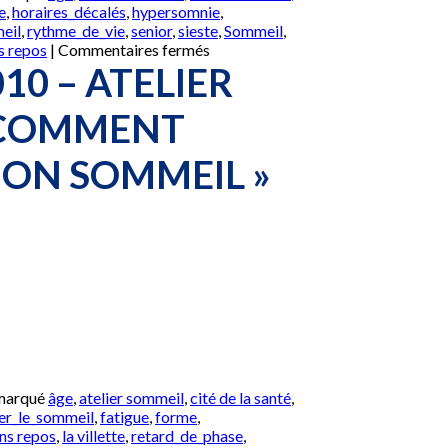
e
,
horaires_décalés
,
hypersomnie
,
eil
,
rythme_de_vie
,
senior
,
sieste
,
Sommeil
,
sur
s repos
|
Commentaires fermés
Mardi
010 – ATELIER
15
Juin
 COMMENT
2010
–
ON SOMMEIL »
Atelier
pratique
« Comment
conserver
un
bon
sommeil »
 marqué
âge
,
atelier sommeil
,
cité de la santé
,
er_le_sommeil
,
fatigue
,
forme
,
ns repos
,
la villette
,
retard_de_phase
,