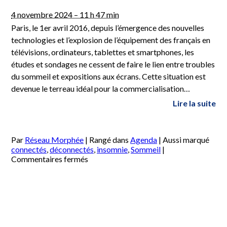
4 novembre 2024 – 11 h 47 min
Paris, le 1er avril 2016, depuis l’émergence des nouvelles
technologies et l’explosion de l’équipement des français en
télévisions, ordinateurs, tablettes et smartphones, les
études et sondages ne cessent de faire le lien entre troubles
du sommeil et expositions aux écrans. Cette situation est
devenue le terreau idéal pour la commercialisation…
Lire la suite
Par
Réseau Morphée
|
Rangé dans
Agenda
|
Aussi marqué
connectés
,
déconnectés
,
insomnie
,
Sommeil
|
sur
Commentaires fermés
1er
avril
2016
:
La
solution
aux