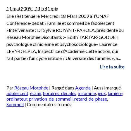
11 mai 2009 – 11 h 41 min
Elle s’est tenue le Mercredi 18 Mars 2009 à l’UNAF
Conférence-débat «Famille et sommeil de l’adolescent
»Intervenante : Dr Sylvie ROYANT-PAROLA, présidente du
Réseau MorphéeDiscutants :– Edith TARTAR-GODDET,
psychologue clinicienne et psychosociologue– Laurence
LEVY-DELPLA, Inspectrice d’Académie Cette action, qui
fait partie d’un cycle intitulé « Université des familles », a…
Lire la suite
Par
Réseau Morphée
|
Rangé dans
Agenda
|
Aussi marqué
adolescent
,
écran
,
horaires_décalés
,
insomnie
,
jeux
,
lumière
,
ordinateur
,
privation_de_sommeil
,
retard_de_phase
,
sur
Sommeil
|
Commentaires fermés
Conférence
débat
sur
le