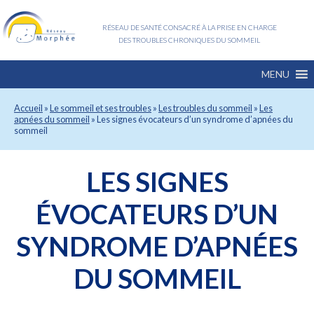
RÉSEAU DE SANTÉ CONSACRÉ À LA PRISE EN CHARGE
DES TROUBLES CHRONIQUES DU SOMMEIL
MENU
Accueil
»
Le sommeil et ses troubles
»
Les troubles du sommeil
»
Les
apnées du sommeil
»
Les signes évocateurs d’un syndrome d’apnées du
sommeil
LES SIGNES
ÉVOCATEURS D’UN
SYNDROME D’APNÉES
DU SOMMEIL