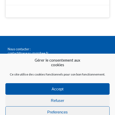
Nous contacter :
contact@reseau-morphee.fr
0147411717
Gérer le consentement aux
cookies
Accéder à nos questionnaires du sommeil :
Ce site utilise des cookies fonctionnels pour son bon fonctionnement.
https://questionnaire.reseau-morphee.fr/
https://testetonsommeil.fr/
Accept
Vous êtes professionnel de santé ? Découvrez
ce que
Refuser
le Réseau Morphée peut vous apporter
Preferences