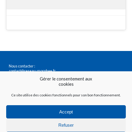
Nous contacter :
contact@reseau-morphee.fr
0147411717
Gérer le consentement aux
cookies
Accéder à nos questionnaires du sommeil :
Ce site utilise des cookies fonctionnels pour son bon fonctionnement.
https://questionnaire.reseau-morphee.fr/
https://testetonsommeil.fr/
Accept
Vous êtes professionnel de santé ? Découvrez
ce que
Refuser
le Réseau Morphée peut vous apporter