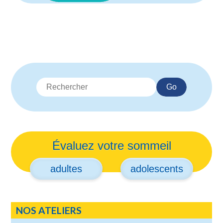
Loading…
Go
Évaluez votre sommeil
adultes
adolescents
NOS ATELIERS