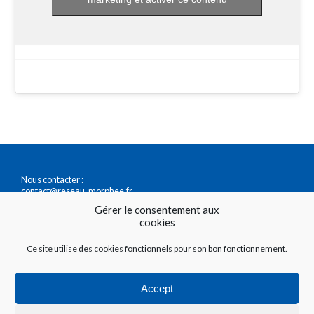
Nous contacter :
contact@reseau-morphee.fr
0147411717
Gérer le consentement aux
cookies
Accéder à nos questionnaires du sommeil :
Ce site utilise des cookies fonctionnels pour son bon fonctionnement.
https://questionnaire.reseau-morphee.fr/
https://testetonsommeil.fr/
Accept
Vous êtes professionnel de santé ? Découvrez
ce que