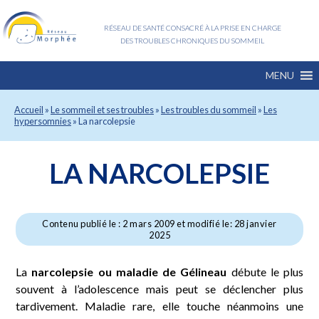
RÉSEAU DE SANTÉ CONSACRÉ À LA PRISE EN CHARGE
DES TROUBLES CHRONIQUES DU SOMMEIL
MENU
Accueil
»
Le sommeil et ses troubles
»
Les troubles du sommeil
»
Les
hypersomnies
»
La narcolepsie
LA NARCOLEPSIE
Contenu publié le : 2 mars 2009 et modifié le: 28 janvier
2025
La
narcolepsie ou maladie de Gélineau
débute le plus
souvent à l’adolescence mais peut se déclencher plus
tardivement. Maladie rare, elle touche néanmoins une